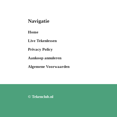
Navigatie
Home
Live Tekenlessen
Privacy Policy
Aankoop annuleren
Algemene Voorwaarden
© Tekenclub.nl