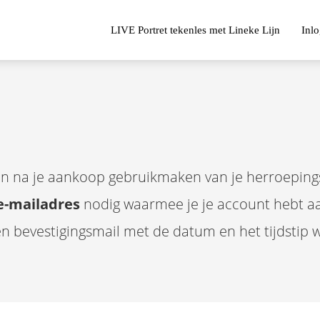
LIVE Portret tekenles met Lineke Lijn
Inl
en na je aankoop gebruikmaken van je herroeping
e-mailadres
nodig waarmee je je account hebt a
 bevestigingsmail met de datum en het tijdstip w