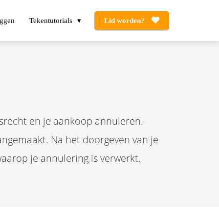
oggen
Tekentutorials
Lid worden?
srecht en je aankoop annuleren.
angemaakt. Na het doorgeven van je
aarop je annulering is verwerkt.