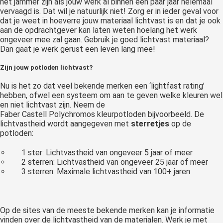
het jammer zijn als jouw werk al binnen een paar jaar helemaal
vervaagd is. Dat wil je natuurlijk niet! Zorg er in ieder geval voor
dat je weet in hoeverre jouw materiaal
lichtvast
is en dat je ook
aan de opdrachtgever kan laten weten hoelang het werk
ongeveer mee zal gaan. Gebruik je goed
lichtvast
materiaal?
Dan gaat je werk gerust een leven lang mee!
Zijn jouw potloden lichtvast?
Nu is het zo dat veel
bekende
merken een
‘
lightfast
rating’
hebben, ofwel een systeem om aan te geven welke kleuren wel
en niet
lichtvast
zijn. Neem de
Faber
Castell
Polychromos
kleurpotloden bijvoorbeeld. De
lichtvastheid wordt aangegeven met
sterretjes
op de
potloden:
1 ster: Lichtvastheid van ongeveer 5 jaar of meer
2 sterren: Lichtvastheid van ongeveer 25 jaar of meer
3 sterren: Maximale lichtvastheid van 100+ jaren
Op de sites van de meeste bekende merken kan je informatie
vinden over de lichtvastheid van de materialen. Werk je met