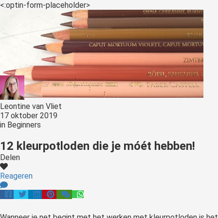
<:optin-form-placeholder>
Leontine van Vliet
17 oktober 2019
in
Beginners
12 kleurpotloden die je móét hebben!
Delen
Reageren
Wanneer je net begint met het werken met kleurpotloden is het