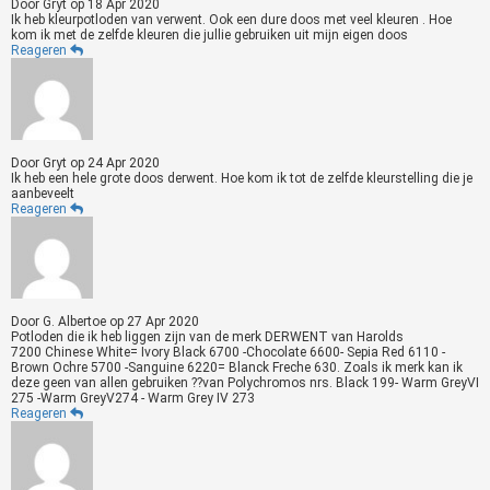
Door
Gryt
op
18 Apr 2020
Ik heb kleurpotloden van verwent. Ook een dure doos met veel kleuren . Hoe
kom ik met de zelfde kleuren die jullie gebruiken uit mijn eigen doos
Reageren
Door
Gryt
op
24 Apr 2020
Ik heb een hele grote doos derwent. Hoe kom ik tot de zelfde kleurstelling die je
aanbeveelt
Reageren
Door
G. Albertoe
op
27 Apr 2020
Potloden die ik heb liggen zijn van de merk DERWENT van Harolds
7200 Chinese White= Ivory Black 6700 -Chocolate 6600- Sepia Red 6110 -
Brown Ochre 5700 -Sanguine 6220= Blanck Freche 630. Zoals ik merk kan ik
deze geen van allen gebruiken ??van Polychromos nrs. Black 199- Warm GreyVI
275 -Warm GreyV274 - Warm Grey IV 273
Reageren