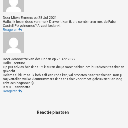
Door
Mieke Ermens
op
28 Jul 2021
Hallo, Ik heb n doos van merk Derwent,kan ik die combineren met de Faber
Castell Polychromos? Alvast bedankt
Reageren
Door
Jeannettte van der Linden
op
26 Apr 2022
Hallo Leontine
Op jou advies heb ik de 12 kleuren die je moet hebben om huisdieren te tekenen
gekocht.
Helemaal blij mee. Ik heb zelf een rode kat, wil proberen haar te tekenen. Kan jij
mij vertellen welke kleurnummers ik daar zeker voor moet gebruiken? Ben nog
echt een beginner 🙂
B.V.D. Jeannnette
Reageren
Reactie plaatsen