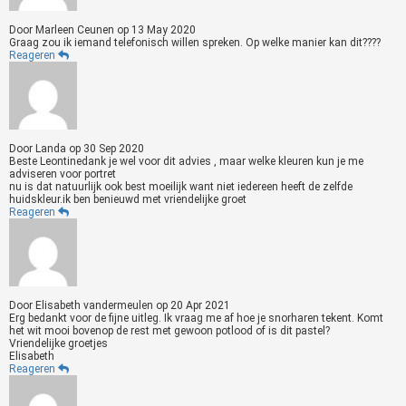
Door
Marleen Ceunen
op
13 May 2020
Graag zou ik iemand telefonisch willen spreken. Op welke manier kan dit????
Reageren
Door
Landa
op
30 Sep 2020
Beste Leontinedank je wel voor dit advies , maar welke kleuren kun je me
adviseren voor portret
nu is dat natuurlijk ook best moeilijk want niet iedereen heeft de zelfde
huidskleur.ik ben benieuwd met vriendelijke groet
Reageren
Door
Elisabeth vandermeulen
op
20 Apr 2021
Erg bedankt voor de fijne uitleg. Ik vraag me af hoe je snorharen tekent. Komt
het wit mooi bovenop de rest met gewoon potlood of is dit pastel?
Vriendelijke groetjes
Elisabeth
Reageren