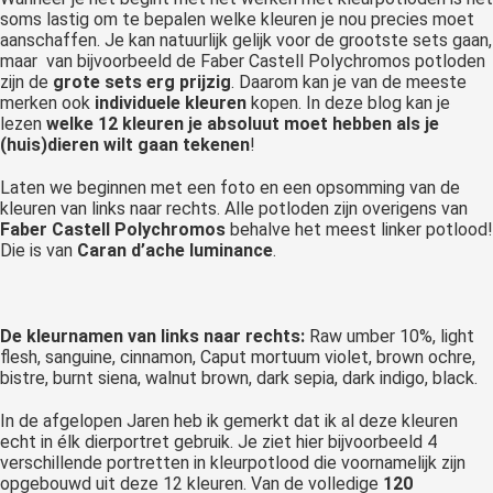
soms lastig om te bepalen welke kleuren je nou precies moet
aanschaffen. Je kan natuurlijk gelijk voor de grootste sets gaan,
maar van bijvoorbeeld de Faber Castell Polychromos potloden
zijn de
grote sets erg prijzig
. Daarom kan je van de meeste
merken ook
individuele kleuren
kopen. In deze blog kan je
lezen
welke 12 kleuren je absoluut moet hebben als je
(huis)dieren wilt gaan tekenen
!
Laten we beginnen met een foto en een opsomming van de
kleuren van links naar rechts. Alle potloden zijn overigens van
Faber Castell Polychromos
behalve het meest linker potlood!
Die is van
Caran d’ache luminance
.
De kleurnamen van links naar rechts:
Raw umber 10%, light
flesh, sanguine, cinnamon, Caput mortuum violet, brown ochre,
bistre, burnt siena, walnut brown, dark sepia, dark indigo, black.
In de afgelopen Jaren heb ik gemerkt dat ik al deze kleuren
echt in élk dierportret gebruik. Je ziet hier bijvoorbeeld 4
verschillende portretten in kleurpotlood die voornamelijk zijn
opgebouwd uit deze 12 kleuren. Van de volledige
120