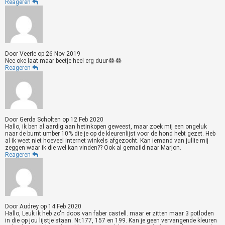
Reageren
Door
Veerle
op
26 Nov 2019
Nee oke laat maar beetje heel erg duur😂😂
Reageren
Door
Gerda Scholten
op
12 Feb 2020
Hallo, ik ben al aardig aan hetinkopen geweest, maar zoek mij een ongeluk
naar de burnt umber 10% die je op de kleurenlijst voor de hond hebt gezet. Heb
al ik weet niet hoeveel internet winkels afgezocht. Kan iemand van jullie mij
zeggen waar ik die wel kan vinden?? Ook al gemaild naar Marjon.
Reageren
Door
Audrey
op
14 Feb 2020
Hallo, Leuk ik heb zo'n doos van faber castell. maar er zitten maar 3 potloden
in die op jou lijstje staan. Nr.177, 157 en 199. Kan je geen vervangende kleuren