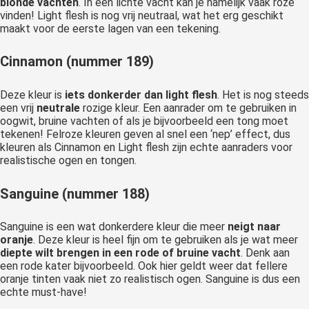
blonde vachten
. In een lichte vacht kan je namelijk vaak roze
vinden! Light flesh is nog vrij neutraal, wat het erg geschikt
maakt voor de eerste lagen van een tekening.
Cinnamon (nummer 189)
Deze kleur is
iets donkerder dan light flesh
. Het is nog steeds
een vrij
neutrale
rozige kleur. Een aanrader om te gebruiken in
oogwit, bruine vachten of als je bijvoorbeeld een tong moet
tekenen! Felroze kleuren geven al snel een ‘nep’ effect, dus
kleuren als Cinnamon en Light flesh zijn echte aanraders voor
realistische ogen en tongen.
Sanguine (nummer 188)
Sanguine is een wat donkerdere kleur die meer
neigt naar
oranje
. Deze kleur is heel fijn om te gebruiken als je wat meer
diepte wilt brengen in een rode of bruine vacht
. Denk aan
een rode kater bijvoorbeeld. Ook hier geldt weer dat fellere
oranje tinten vaak niet zo realistisch ogen. Sanguine is dus een
echte must-have!